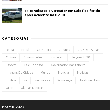
Ex-candidato a vereador em Laje fica ferido
após acidente na BR-101
CATEGORIAS
Bahia
Brasil
Cachoeira
Colunas
Cruz Das Almas
Cultura
Curiosidades
Educação
Eleições 2020
Esporte
Fale Conosco
Governador Mangabeira
Imagens Da Cidade
Mundo
Noticias
Notícias
Política
Re
Recôncavo
Segurança
Telefone Úteis
UFRB
Últimas Notícias
HOME ADS