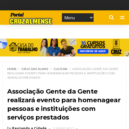
HOME
CRUZ DAS ALMAS
CULTURA
ASSOCIAÇÃO GENTE DA GENTE
REALIZARÁ EVENTO PARA HOMENAGEAR PESSOAS E INSTITUIÇÕES COM
SERVIÇOS PRESTADOS
Associação Gente da Gente
realizará evento para homenagear
pessoas e instituições com
serviços prestados
by
Pautando a Cidade
3 YEARS AGO