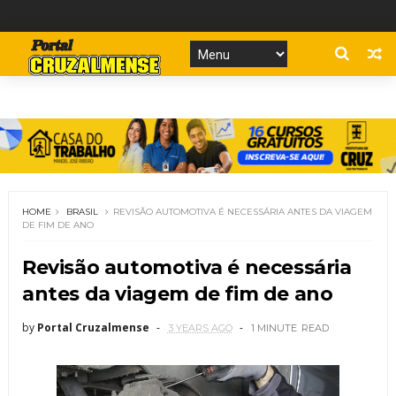
HOME
BRASIL
REVISÃO AUTOMOTIVA É NECESSÁRIA ANTES DA VIAGEM
DE FIM DE ANO
Revisão automotiva é necessária
antes da viagem de fim de ano
by
Portal Cruzalmense
3 YEARS AGO
1 MINUTE
READ