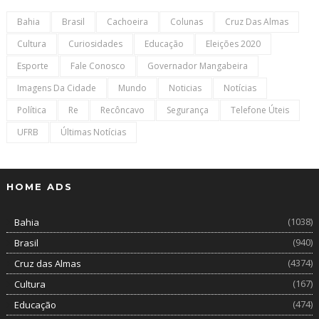
Bahia
Brasil
Cachoeira
Colunas
Cruz Das Almas
Cultura
Curiosidades
Educação
Eleições 2020
Esporte
Fale Conosco
Governador Mangabeira
Imagens Da Cidade
Mundo
Noticias
Notícias
Política
Re
Recôncavo
Segurança
Telefone Úteis
UFRB
Últimas Notícias
HOME ADS
(1038)
Bahia
(940)
Brasil
(4374)
Cruz das Almas
(167)
Cultura
(474)
Educação