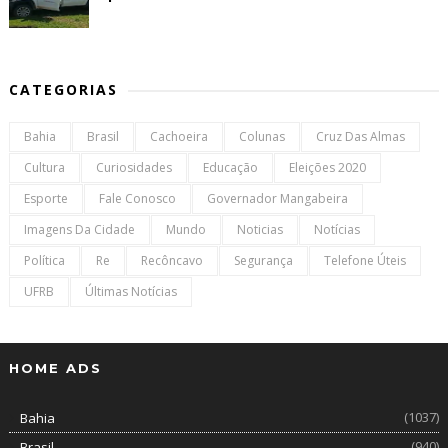
CATEGORIAS
Bahia
Brasil
Cachoeira
Colunas
Cruz Das Almas
Cultura
Curiosidades
Educação
Eleições 2020
Esporte
Fale Conosco
Governador Mangabeira
Imagens Da Cidade
Mundo
Noticias
Notícias
Política
Re
Recôncavo
Segurança
Telefone Úteis
UFRB
Últimas Notícias
HOME ADS
(1037)
Bahia
(940)
Brasil