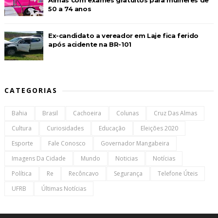
Almas com exames gratuitos para mulheres de
50 a 74 anos
Ex-candidato a vereador em Laje fica ferido
após acidente na BR-101
CATEGORIAS
Bahia
Brasil
Cachoeira
Colunas
Cruz Das Almas
Cultura
Curiosidades
Educação
Eleições 2020
Esporte
Fale Conosco
Governador Mangabeira
Imagens Da Cidade
Mundo
Noticias
Notícias
Política
Re
Recôncavo
Segurança
Telefone Úteis
UFRB
Últimas Notícias