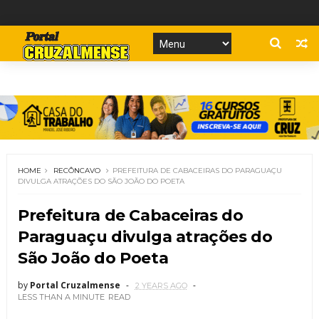
HOME
RECÔNCAVO
PREFEITURA DE CABACEIRAS DO PARAGUAÇU
DIVULGA ATRAÇÕES DO SÃO JOÃO DO POETA
Prefeitura de Cabaceiras do
Paraguaçu divulga atrações do
São João do Poeta
by
Portal Cruzalmense
2 YEARS AGO
LESS THAN A MINUTE
READ