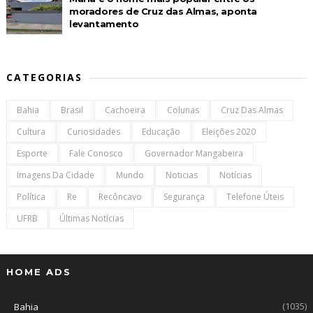
moradores de Cruz das Almas, aponta
levantamento
CATEGORIAS
Bahia
Brasil
Cachoeira
Colunas
Cruz Das Almas
Cultura
Curiosidades
Educação
Eleições 2020
Esporte
Fale Conosco
Governador Mangabeira
Imagens Da Cidade
Mundo
Noticias
Notícias
Política
Re
Recôncavo
Segurança
Telefone Úteis
UFRB
Últimas Notícias
HOME ADS
(1035)
Bahia