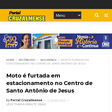
HOME
RECÔNCAVO
SEGURANÇA
MOTO É FURTADA EM
ESTACIONAMENTO NO CENTRO DE SANTO ANTÔNIO DE JESUS
Moto é furtada em
estacionamento no Centro de
Santo Antônio de Jesus
by
Portal Cruzalmense
2 YEARS AGO
LESS THAN A MINUTE
READ