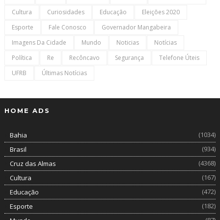
Cultura
Curiosidades
Educação
Eleições 2020
Esporte
Fale Conosco
Governador Mangabeira
Imagens Da Cidade
Mundo
Noticias
Notícias
Política
Re
Recôncavo
Segurança
Telefone Úteis
UFRB
Últimas Notícias
HOME ADS
(1034)
Bahia
(934)
Brasil
(4368)
Cruz das Almas
(167)
Cultura
(472)
Educação
(182)
Esporte
(87)