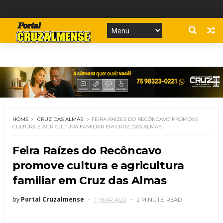
HOME
CRUZ DAS ALMAS
FEIRA RAÍZES DO RECÔNCAVO PROMOVE
CULTURA E AGRICULTURA FAMILIAR EM CRUZ DAS ALMAS
Feira Raízes do Recôncavo
promove cultura e agricultura
familiar em Cruz das Almas
by
Portal Cruzalmense
1 YEAR AGO
2 MINUTE
READ