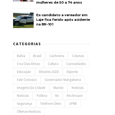
mulheres de 50 a 74 anos
Ex-candidato a vereador em
Laje fica ferido após acidente
na BR-101
CATEGORIAS
Bahia
Brasil
Cachoeira
Colunas
Cruz Das Almas
Cultura
Curiosidades
Educação
Eleições 2020
Esporte
Fale Conosco
Governador Mangabeira
Imagens Da Cidade
Mundo
Noticias
Notícias
Política
Re
Recôncavo
Segurança
Telefone Úteis
UFRB
Últimas Notícias