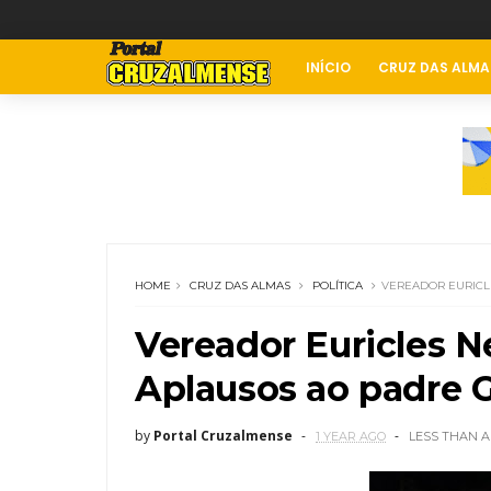
INÍCIO
CRUZ DAS ALMA
HOME
CRUZ DAS ALMAS
POLÍTICA
VEREADOR EURICL
Vereador Euricles 
Aplausos ao padre G
by
Portal Cruzalmense
1 YEAR AGO
LESS THAN A