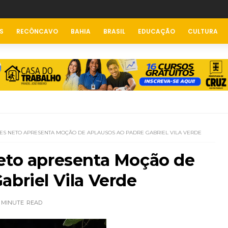
S
RECÔNCAVO
BAHIA
BRASIL
EDUCAÇÃO
CULTURA
ES NETO APRESENTA MOÇÃO DE APLAUSOS AO PADRE GABRIEL VILA VERDE
Neto apresenta Moção de
abriel Vila Verde
 MINUTE
READ