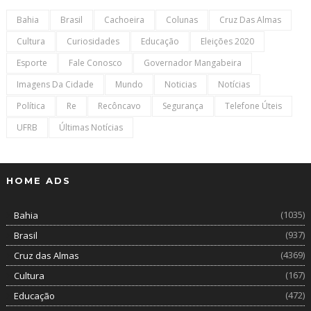
Bahia
Brasil
Cachoeira
Colunas
Cruz Das Almas
Cultura
Curiosidades
Educação
Eleições 2020
Esporte
Fale Conosco
Governador Mangabeira
Imagens Da Cidade
Mundo
Noticias
Notícias
Política
Re
Recôncavo
Segurança
Telefone Úteis
UFRB
Últimas Notícias
HOME ADS
(1035)
Bahia
(937)
Brasil
(4369)
Cruz das Almas
(167)
Cultura
(472)
Educação