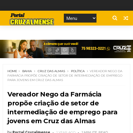
HOME
BAHIA
CRUZ DAS ALMAS
POLÍTICA
VEREADOR NEGO DA
FARMÁCIA PROPÕE CRIAÇÃO DE SETOR DE INTERMEDIAÇÃO DE EMPREGO
PARA JOVENS EM CRUZ DAS ALMAS
Vereador Nego da Farmácia
propõe criação de setor de
intermediação de emprego para
jovens em Cruz das Almas
by
Portal Cruzalmense
1 YEAR AGO
1 MINUTE
READ