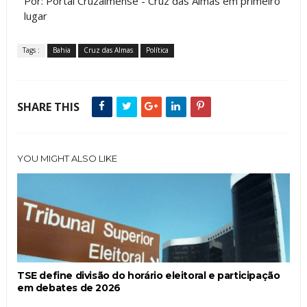
Por: Portal Cruzalmense - Cruz das Almas em primeiro
lugar
Tags :
Bahia
Cruz das Almas
Política
SHARE THIS
YOU MIGHT ALSO LIKE
TSE define divisão do horário eleitoral e participação
em debates de 2026