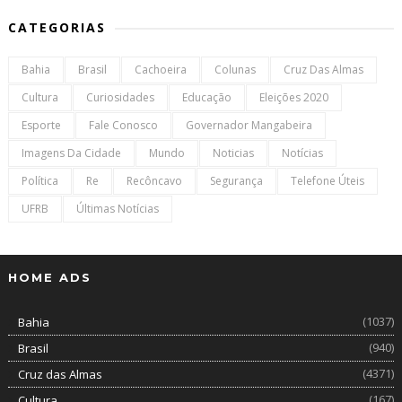
CATEGORIAS
Bahia
Brasil
Cachoeira
Colunas
Cruz Das Almas
Cultura
Curiosidades
Educação
Eleições 2020
Esporte
Fale Conosco
Governador Mangabeira
Imagens Da Cidade
Mundo
Noticias
Notícias
Política
Re
Recôncavo
Segurança
Telefone Úteis
UFRB
Últimas Notícias
HOME ADS
(1037)
Bahia
(940)
Brasil
(4371)
Cruz das Almas
(167)
Cultura