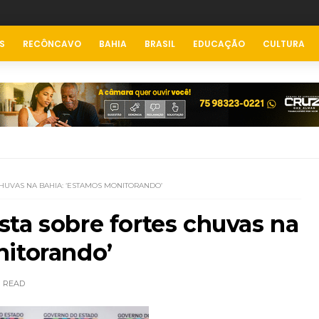
S
RECÔNCAVO
BAHIA
BRASIL
EDUCAÇÃO
CULTURA
HUVAS NA BAHIA: ‘ESTAMOS MONITORANDO’
ta sobre fortes chuvas na
nitorando’
READ