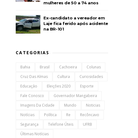
mulheres de 50 a 74 anos
Ex-candidato a vereador em
Laje fica ferido após acidente
na BR-101
CATEGORIAS
Bahia
Brasil
Cachoeira
Colunas
Cruz Das Almas
Cultura
Curiosidades
Educação
Eleições 2020
Esporte
Fale Conosco
Governador Mangabeira
Imagens Da Cidade
Mundo
Noticias
Notícias
Política
Re
Recôncavo
Segurança
Telefone Úteis
UFRB
Últimas Notícias