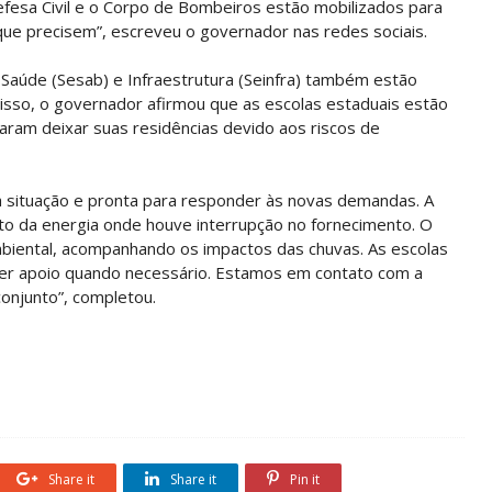
Defesa Civil e o Corpo de Bombeiros estão mobilizados para
 que precisem”, escreveu o governador nas redes sociais.
 Saúde (Sesab) e Infraestrutura (Seinfra) também estão
isso, o governador afirmou que as escolas estaduais estão
aram deixar suas residências devido aos riscos de
a situação e pronta para responder às novas demandas. A
to da energia onde houve interrupção no fornecimento. O
ental, acompanhando os impactos das chuvas. As escolas
er apoio quando necessário. Estamos em contato com a
onjunto”, completou.
Share it
Share it
Pin it