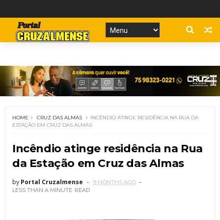
HOME
CRUZ DAS ALMAS
INCÊNDIO ATINGE RESIDÊNCIA NA RUA DA
ESTAÇÃO EM CRUZ DAS ALMAS
Incêndio atinge residência na Rua
da Estação em Cruz das Almas
by
Portal Cruzalmense
9 MONTHS AGO
LESS THAN A MINUTE
READ