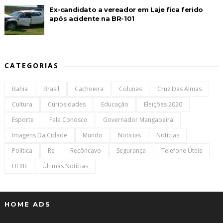
Ex-candidato a vereador em Laje fica ferido
após acidente na BR-101
CATEGORIAS
Bahia
Brasil
Cachoeira
Colunas
Cruz Das Almas
Cultura
Curiosidades
Educação
Eleições 2020
Esporte
Fale Conosco
Governador Mangabeira
Imagens Da Cidade
Mundo
Noticias
Notícias
Política
Re
Recôncavo
Segurança
Telefone Úteis
UFRB
Últimas Notícias
HOME ADS