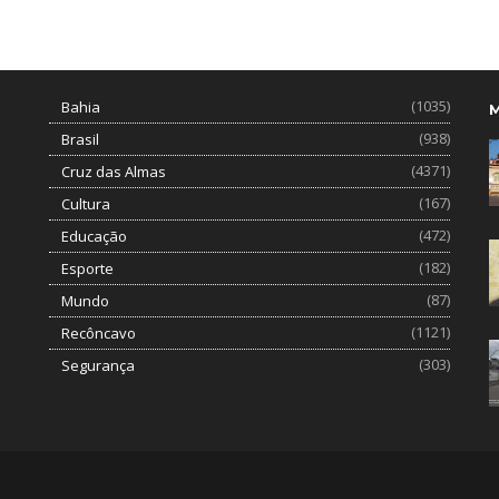
(1035)
Bahia
(938)
Brasil
(4371)
Cruz das Almas
(167)
Cultura
(472)
Educação
(182)
Esporte
(87)
Mundo
(1121)
Recôncavo
(303)
Segurança