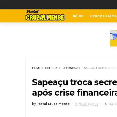
INÍCIO
CRUZ DAS ALMA
HOME
POLÍTICA
RECÔNCAVO
SAPEAÇU TROCA SECRET
Sapeaçu troca secre
após crise financeir
by
Portal Cruzalmense
9 MONTHS AGO
1 MINUTE