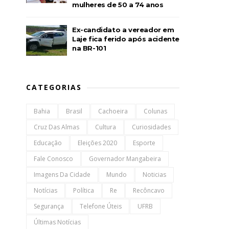
mulheres de 50 a 74 anos
Ex-candidato a vereador em
Laje fica ferido após acidente
na BR-101
CATEGORIAS
Bahia
Brasil
Cachoeira
Colunas
Cruz Das Almas
Cultura
Curiosidades
Educação
Eleições 2020
Esporte
Fale Conosco
Governador Mangabeira
Imagens Da Cidade
Mundo
Noticias
Notícias
Política
Re
Recôncavo
Segurança
Telefone Úteis
UFRB
Últimas Notícias