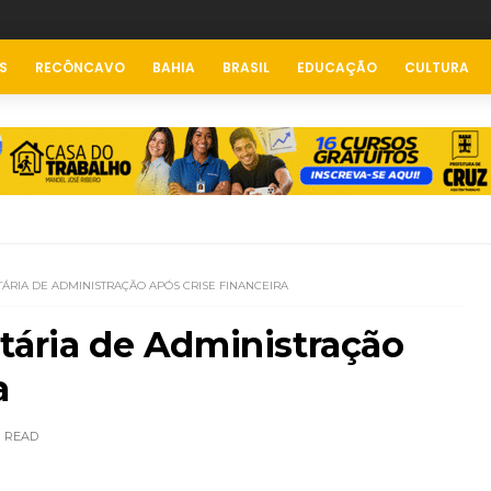
S
RECÔNCAVO
BAHIA
BRASIL
EDUCAÇÃO
CULTURA
ÁRIA DE ADMINISTRAÇÃO APÓS CRISE FINANCEIRA
tária de Administração
a
READ