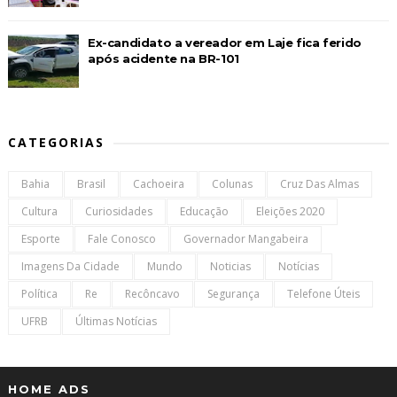
Ex-candidato a vereador em Laje fica ferido
após acidente na BR-101
CATEGORIAS
Bahia
Brasil
Cachoeira
Colunas
Cruz Das Almas
Cultura
Curiosidades
Educação
Eleições 2020
Esporte
Fale Conosco
Governador Mangabeira
Imagens Da Cidade
Mundo
Noticias
Notícias
Política
Re
Recôncavo
Segurança
Telefone Úteis
UFRB
Últimas Notícias
HOME ADS