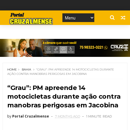
HOME
BAHIA
“GRAU”: PM APREENDE 14 MOTOCICLETAS DURANTE
AÇÃO CONTRA MANOBRAS PERIGOSAS EM JACOBINA
“Grau”: PM apreende 14
motocicletas durante ação contra
manobras perigosas em Jacobina
by
Portal Cruzalmense
7 MONTHS AGO
1 MINUTE
READ