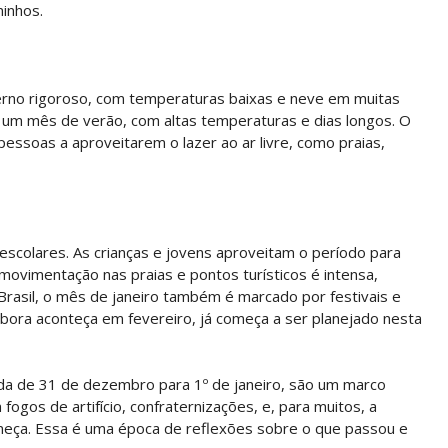
inhos.
erno rigoroso, com temperaturas baixas e neve em muitas
 é um mês de verão, com altas temperaturas e dias longos. O
 pessoas a aproveitarem o lazer ao ar livre, como praias,
 escolares. As crianças e jovens aproveitam o período para
a movimentação nas praias e pontos turísticos é intensa,
 Brasil, o mês de janeiro também é marcado por festivais e
bora aconteça em fevereiro, já começa a ser planejado nesta
da de 31 de dezembro para 1º de janeiro, são um marco
gos de artifício, confraternizações, e, para muitos, a
omeça. Essa é uma época de reflexões sobre o que passou e