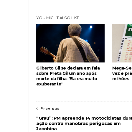
YOU MIGHT ALSO LIKE
Gilberto Gil se declara em fala
Mega-Se
sobre Preta Gil um ano após
vez e prê
morte da filha: 'Ela era muito
milhões
exuberante'
Previous
“Grau”: PM apreende 14 motocicletas dur
ação contra manobras perigosas em
Jacobina