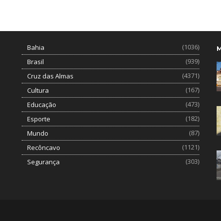
(1036)
Bahia
(939)
Brasil
(4371)
Cruz das Almas
(167)
Cultura
(473)
Educação
(182)
Esporte
(87)
Mundo
(1121)
Recôncavo
(303)
Segurança