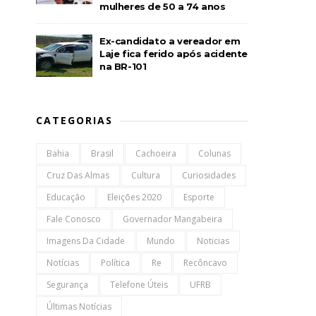
mulheres de 50 a 74 anos
Ex-candidato a vereador em
Laje fica ferido após acidente
na BR-101
CATEGORIAS
Bahia
Brasil
Cachoeira
Colunas
Cruz Das Almas
Cultura
Curiosidades
Educação
Eleições 2020
Esporte
Fale Conosco
Governador Mangabeira
Imagens Da Cidade
Mundo
Noticias
Notícias
Política
Re
Recôncavo
Segurança
Telefone Úteis
UFRB
Últimas Notícias