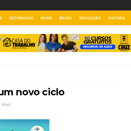
S
RECÔNCAVO
BAHIA
BRASIL
EDUCAÇÃO
CULTURA
 um novo ciclo
E
READ