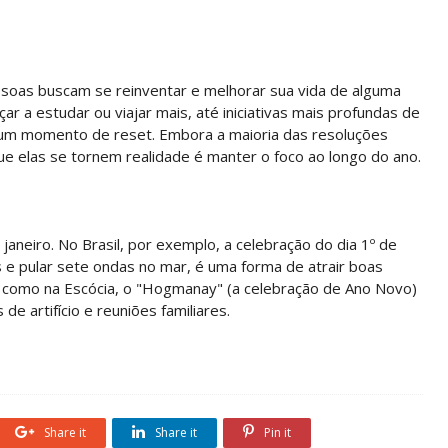
ssoas buscam se reinventar e melhorar sua vida de alguma
a estudar ou viajar mais, até iniciativas mais profundas de
é um momento de reset. Embora a maioria das resoluções
e elas se tornem realidade é manter o foco ao longo do ano.
janeiro. No Brasil, por exemplo, a celebração do dia 1º de
 e pular sete ondas no mar, é uma forma de atrair boas
, como na Escócia, o "Hogmanay" (a celebração de Ano Novo)
 de artifício e reuniões familiares.
Share it
Share it
Pin it