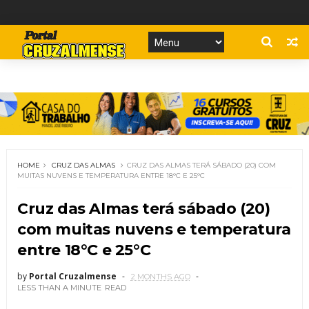
HOME
CRUZ DAS ALMAS
CRUZ DAS ALMAS TERÁ SÁBADO (20) COM
MUITAS NUVENS E TEMPERATURA ENTRE 18°C E 25°C
Cruz das Almas terá sábado (20)
com muitas nuvens e temperatura
entre 18°C e 25°C
by
Portal Cruzalmense
2 MONTHS AGO
LESS THAN A MINUTE
READ