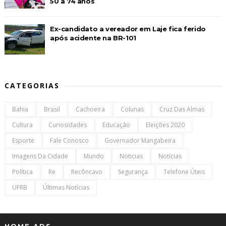
50 a 74 anos
Ex-candidato a vereador em Laje fica ferido
após acidente na BR-101
CATEGORIAS
Bahia
Brasil
Cachoeira
Colunas
Cruz Das Almas
Cultura
Curiosidades
Educação
Eleições 2020
Esporte
Fale Conosco
Governador Mangabeira
Imagens Da Cidade
Mundo
Noticias
Notícias
Política
Re
Recôncavo
Segurança
Telefone Úteis
UFRB
Últimas Notícias
HOME ADS