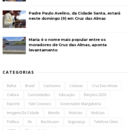
Padre Paulo Avelino, da Cidade Santa, estará
neste domingo (9) em Cruz das Almas
Maria é o nome mais popular entre os
moradores de Cruz das Almas, aponta
levantamento
CATEGORIAS
Bahia
Brasil
Cachoeira
Colunas
Cruz Das Almas
Cultura
Curiosidades
Educação
Eleições 2020
Esporte
Fale Conosco
Governador Mangabeira
Imagens Da Cidade
Mundo
Noticias
Notícias
Política
Re
Recôncavo
Segurança
Telefone Úteis