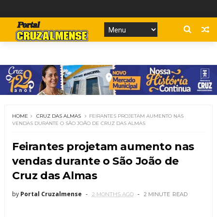
HOME
CRUZ DAS ALMAS
FEIRANTES PROJETAM AUMENTO NAS
VENDAS DURANTE O SÃO JOÃO DE CRUZ DAS ALMAS
Feirantes projetam aumento nas
vendas durante o São João de
Cruz das Almas
by
Portal Cruzalmense
2 MONTHS AGO
2 MINUTE
READ