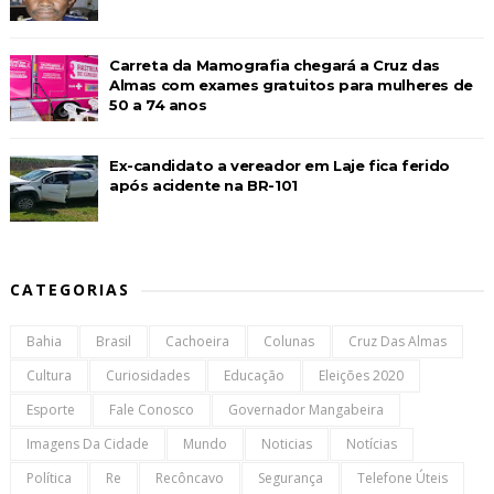
Carreta da Mamografia chegará a Cruz das
Almas com exames gratuitos para mulheres de
50 a 74 anos
Ex-candidato a vereador em Laje fica ferido
após acidente na BR-101
CATEGORIAS
Bahia
Brasil
Cachoeira
Colunas
Cruz Das Almas
Cultura
Curiosidades
Educação
Eleições 2020
Esporte
Fale Conosco
Governador Mangabeira
Imagens Da Cidade
Mundo
Noticias
Notícias
Política
Re
Recôncavo
Segurança
Telefone Úteis