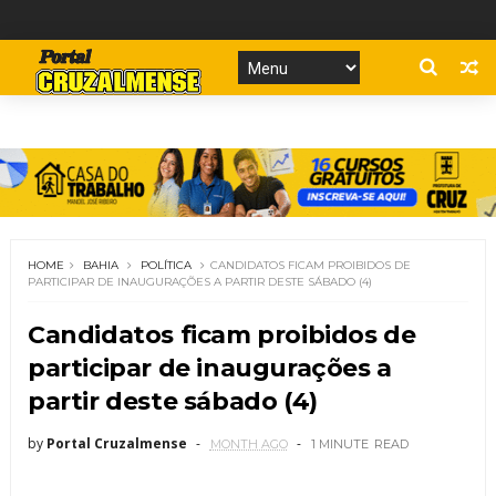
HOME
BAHIA
POLÍTICA
CANDIDATOS FICAM PROIBIDOS DE
PARTICIPAR DE INAUGURAÇÕES A PARTIR DESTE SÁBADO (4)
Candidatos ficam proibidos de
participar de inaugurações a
partir deste sábado (4)
by
Portal Cruzalmense
MONTH AGO
1 MINUTE
READ