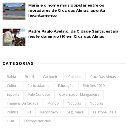
Maria é o nome mais popular entre os
moradores de Cruz das Almas, aponta
levantamento
Padre Paulo Avelino, da Cidade Santa, estará
neste domingo (9) em Cruz das Almas
CATEGORIAS
Bahia
Brasil
Cachoeira
Colunas
Cruz Das Almas
Cultura
Curiosidades
Educação
Eleições 2020
Esporte
Fale Conosco
Governador Mangabeira
Imagens Da Cidade
Mundo
Noticias
Notícias
Política
Re
Recôncavo
Segurança
Telefone Úteis
UFRB
Últimas Notícias