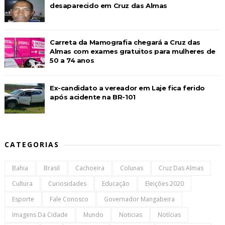
desaparecido em Cruz das Almas
Carreta da Mamografia chegará a Cruz das
Almas com exames gratuitos para mulheres de
50 a 74 anos
Ex-candidato a vereador em Laje fica ferido
após acidente na BR-101
CATEGORIAS
Bahia
Brasil
Cachoeira
Colunas
Cruz Das Almas
Cultura
Curiosidades
Educação
Eleições 2020
Esporte
Fale Conosco
Governador Mangabeira
Imagens Da Cidade
Mundo
Noticias
Notícias