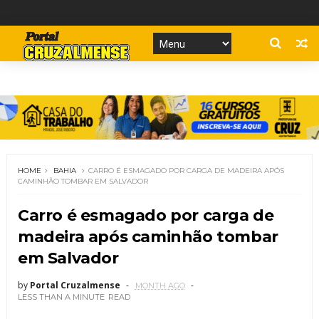
HOME
BAHIA
CARRO É ESMAGADO POR CARGA DE MADEIRA APÓS
CAMINHÃO TOMBAR EM SALVADOR
Carro é esmagado por carga de
madeira após caminhão tombar
em Salvador
by
Portal Cruzalmense
MONTH AGO
LESS THAN A MINUTE
READ