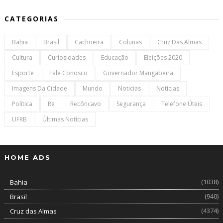
CATEGORIAS
Bahia
Brasil
Cachoeira
Colunas
Cruz Das Almas
Cultura
Curiosidades
Educação
Eleições 2020
Esporte
Fale Conosco
Governador Mangabeira
Imagens Da Cidade
Mundo
Noticias
Notícias
Política
Re
Recôncavo
Segurança
Telefone Úteis
UFRB
Últimas Notícias
HOME ADS
(1038)
Bahia
(940)
Brasil
(4374)
Cruz das Almas