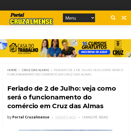
HOME
CRUZ DAS ALMAS
FERIADO DE 2 DE JULHO: VEJA COMO SERÁ O
FUNCIONAMENTO DO COMÉRCIO EM CRUZ DAS ALMAS
Feriado de 2 de Julho: veja como
será o funcionamento do
comércio em Cruz das Almas
by
Portal Cruzalmense
MONTH AGO
1 MINUTE
READ