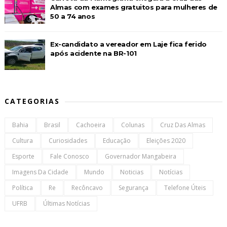
Almas com exames gratuitos para mulheres de
50 a 74 anos
Ex-candidato a vereador em Laje fica ferido
após acidente na BR-101
CATEGORIAS
Bahia
Brasil
Cachoeira
Colunas
Cruz Das Almas
Cultura
Curiosidades
Educação
Eleições 2020
Esporte
Fale Conosco
Governador Mangabeira
Imagens Da Cidade
Mundo
Noticias
Notícias
Política
Re
Recôncavo
Segurança
Telefone Úteis
UFRB
Últimas Notícias