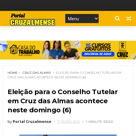
HOME
CRUZ DAS ALMAS
ELEIÇÃO PARA O CONSELHO TUTELAR EM
CRUZ DAS ALMAS ACONTECE NESTE DOMINGO (6)
Eleição para o Conselho Tutelar
em Cruz das Almas acontece
neste domingo (6)
by
Portal Cruzalmense
7 YEARS AGO
1 MINUTE
READ